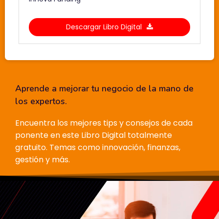
Descargar Libro Digital
This
field
should
Aprende a mejorar tu negocio de la mano de
be left
los expertos.
blank
Encuentra los mejores tips y consejos de cada
ponente en este Libro Digital totalmente
gratuito. Temas como innovación, finanzas,
gestión y más.