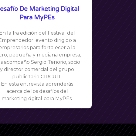
esafío De Marketing Digital
Para MyPEs
En la 1ra edición del Festival del
Emprendedor, evento dirigido a
empresarios para fortalecer a la
cro, pequeña y mediana empresa,
s acompaño Sergio Tenorio, socio
y director comercial del grupo
publicitario CIRCUIT.
En esta entrevista aprenderás
acerca de los desafíos del
marketing dgital para MyPEs.