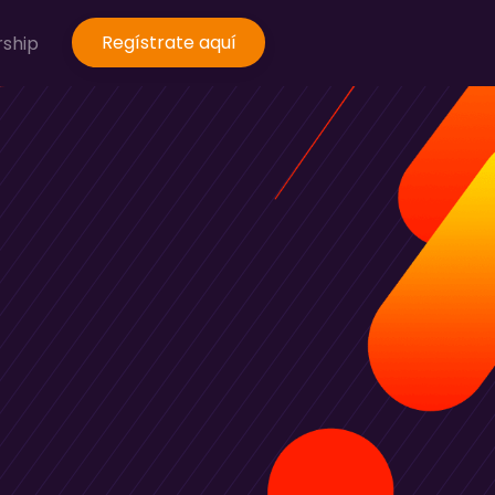
Regístrate aquí
rship