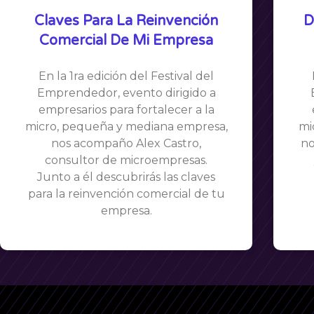
Claves Para La Reinvención
D
Comercial De Mi Empresa
En la 1ra edición del Festival del
Emprendedor, evento dirigido a
empresarios para fortalecer a la
micro, pequeña y mediana empresa,
mi
nos acompaño Alex Castro,
no
consultor de microempresas.
Junto a él descubrirás las claves
para la reinvención comercial de tu
empresa.