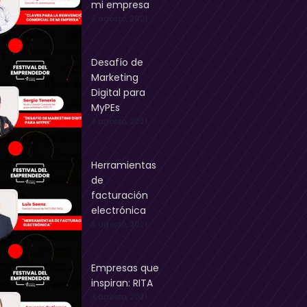
mi empresa
3 agosto, 2021
Desafío de
Marketing
Digital para
MyPEs
3 agosto, 2021
Herramientas
de
facturación
electrónica
3 agosto, 2021
Empresas que
inspiran: RITA
3 agosto, 2021