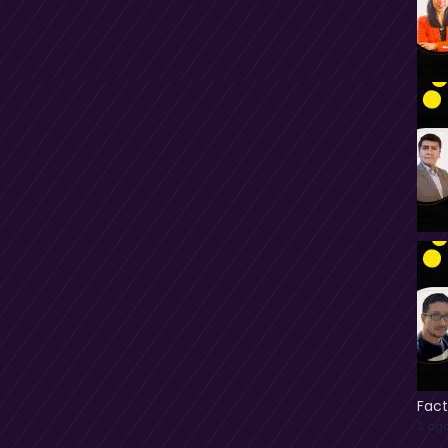
Fact
3 ago