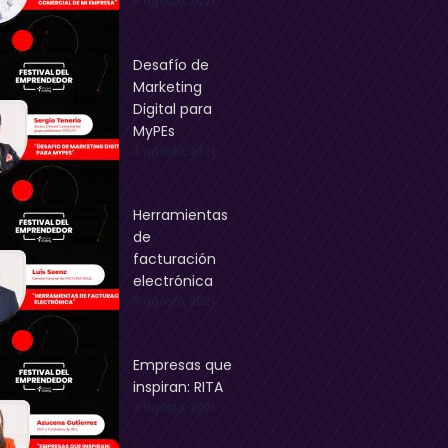
3 agosto, 2021
Desafío de
Marketing
Digital para
MyPEs
3 agosto, 2021
Herramientas
de
facturación
electrónica
3 agosto, 2021
Empresas que
inspiran: RITA
3 agosto, 2021