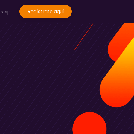
Regístrate aquí
rship