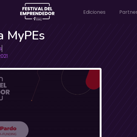
Ediciones
Partne
ra MyPEs
s
2021