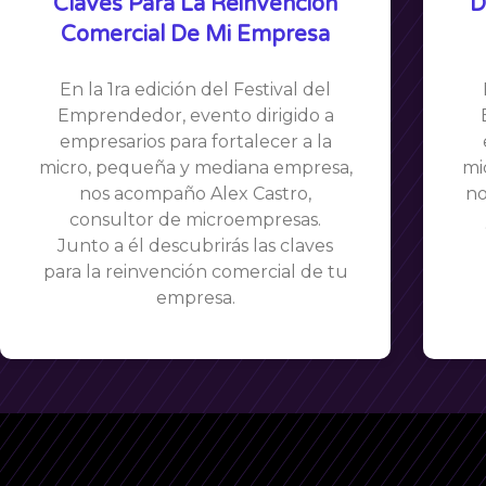
Claves Para La Reinvención
D
Comercial De Mi Empresa
En la 1ra edición del Festival del
Emprendedor, evento dirigido a
empresarios para fortalecer a la
micro, pequeña y mediana empresa,
mi
nos acompaño Alex Castro,
no
consultor de microempresas.
Junto a él descubrirás las claves
para la reinvención comercial de tu
empresa.