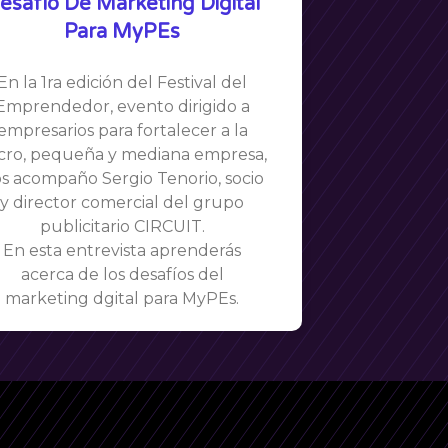
esafío De Marketing Digital
Para MyPEs
En la 1ra edición del Festival del
Emprendedor, evento dirigido a
empresarios para fortalecer a la
cro, pequeña y mediana empresa,
s acompaño Sergio Tenorio, socio
y director comercial del grupo
publicitario CIRCUIT.
En esta entrevista aprenderás
acerca de los desafíos del
marketing dgital para MyPEs.