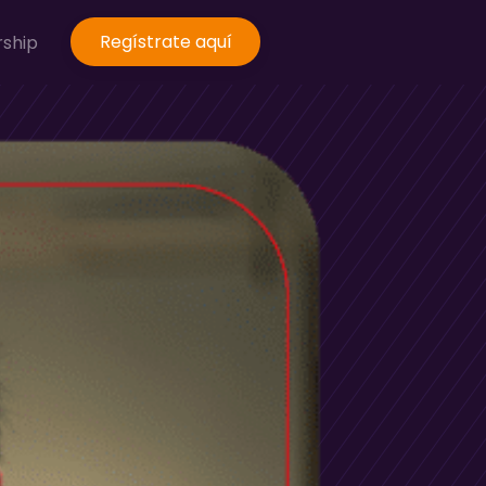
Regístrate aquí
rship